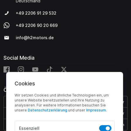
Deutschland
+49 2206 91 29 532
+49 2206 90 20 669
info@h2motors.de
Social Media
Cookies
Öffnungszeiten
Wir setzen Cookies und ähnliche Technologien ein, um
unsere Website bereitzustellen und ihre Nutzung zu
Montag - Donnerstag:
08:00 - 17:00 Uhr
analysieren. Für weitere Informationen besuchen Sie
unsere
Daten­schutz­erklärung
und unser
Impressum
.
Freitag:
08:00 - 15:45 Uhr
Samstag & Sonntag:
Geschlossen
Essenziell