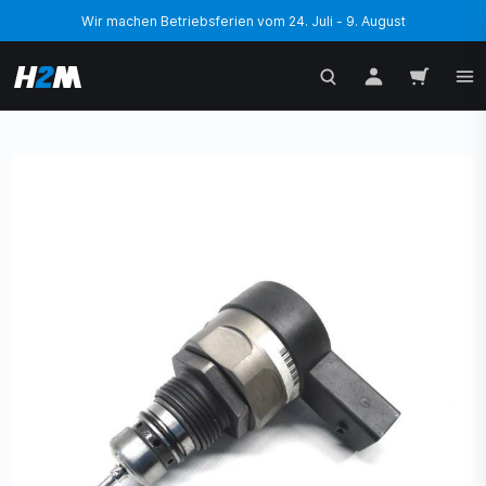
Wir machen Betriebsferien vom 24. Juli - 9. August