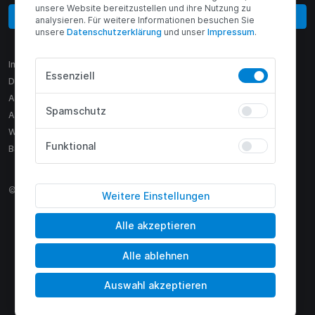
unsere Website bereitzustellen und ihre Nutzung zu
Vertrag widerrufen
analysieren. Für weitere Informationen besuchen Sie
unsere
Daten­schutz­erklärung
und unser
Impressum
.
Impressum
Essenziell
Datenschutz
AGB
Spamschutz
AEB
Widerruf
Funktional
Barrierefreiheit
© 2009 - 2026 H2 Motors GmbH
Weitere Einstellungen
Alle akzeptieren
Alle ablehnen
Auswahl akzeptieren