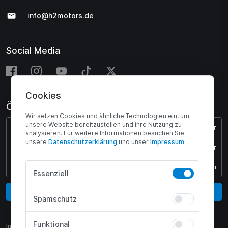
info@h2motors.de
Social Media
Cookies
Öffnungszeiten
Wir setzen Cookies und ähnliche Technologien ein, um
unsere Website bereitzustellen und ihre Nutzung zu
Montag - Donnerstag:
08:00 - 17:00 Uhr
analysieren. Für weitere Informationen besuchen Sie
unsere
Daten­schutz­erklärung
und unser
Impressum
.
Freitag:
08:00 - 15:45 Uhr
Samstag & Sonntag:
Geschlossen
Essenziell
Vertrag widerrufen
Spamschutz
Funktional
Impressum