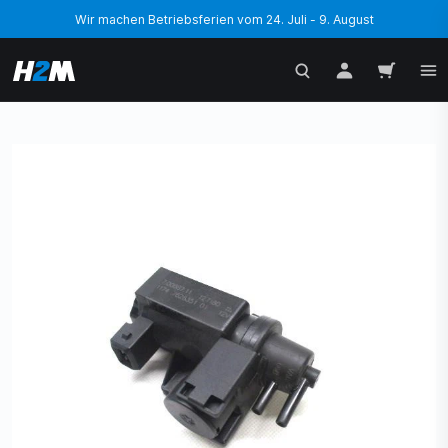
Wir machen Betriebsferien vom 24. Juli - 9. August