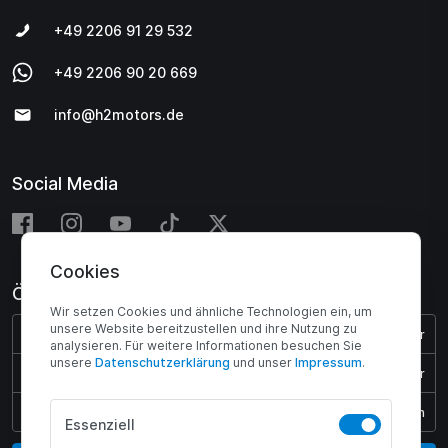
+49 2206 91 29 532
+49 2206 90 20 669
info@h2motors.de
Social Media
Cookies
Öffnungszeiten
Wir setzen Cookies und ähnliche Technologien ein, um
unsere Website bereitzustellen und ihre Nutzung zu
Montag - Donnerstag:
08:00 - 17:00 Uhr
analysieren. Für weitere Informationen besuchen Sie
unsere
Daten­schutz­erklärung
und unser
Impressum
.
Freitag:
08:00 - 15:45 Uhr
Samstag & Sonntag:
Geschlossen
Essenziell