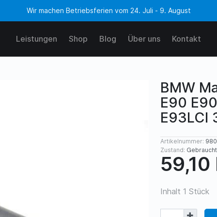
Wir machen Betriebsferien vom 24. Juli - 9. August
Leistungen
Shop
Blog
Über uns
Kontakt
BMW Mag
E90 E90
E93LCI 
Artikelnummer:
980
Zustand:
Gebraucht
59,10
Inhalt
1
Stück