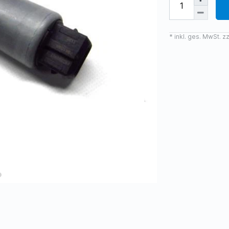
* inkl. ges. MwSt. zz