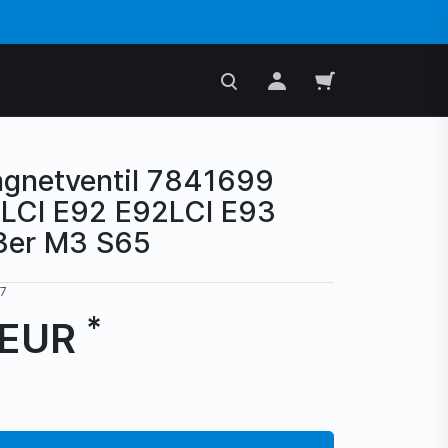
netventil 7841699
LCI E92 E92LCI E93
3er M3 S65
7
*
 EUR