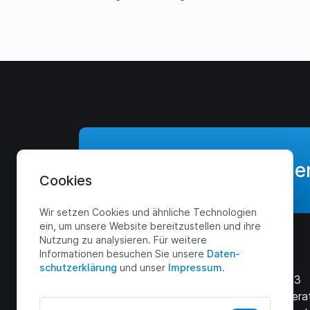
Jetzt Angebot anforde
Cookies
Wir setzen Cookies und ähnliche Technologien
ein, um unsere Website bereitzustellen und ihre
Nutzung zu analysieren. Für weitere
Menü
Kontakt
Informationen besuchen Sie unsere
Daten­
schutz­erklärung
und unser
Impressum
.
Start
Zur Kaule 3
51491 Overa
Leistungen