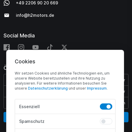
+49 2206 90 20 669
info@h2motors.de
Social Media
Cookies
Öffnungszeiten
Wir setzen Cookies und ähnliche Technologien ein, um
unsere Website bereitzustellen und ihre Nutzung zu
Montag - Donnerstag:
08:00 - 17:00 Uhr
analysieren. Für weitere Informationen besuchen Sie
unsere
Daten­schutz­erklärung
und unser
Impressum
.
Freitag:
08:00 - 15:45 Uhr
Samstag & Sonntag:
Geschlossen
Essenziell
Vertrag widerrufen
Spamschutz