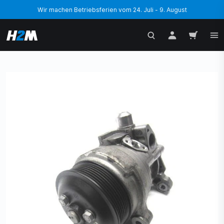
Wir machen Betriebsferien vom 24. Juli - 9. August