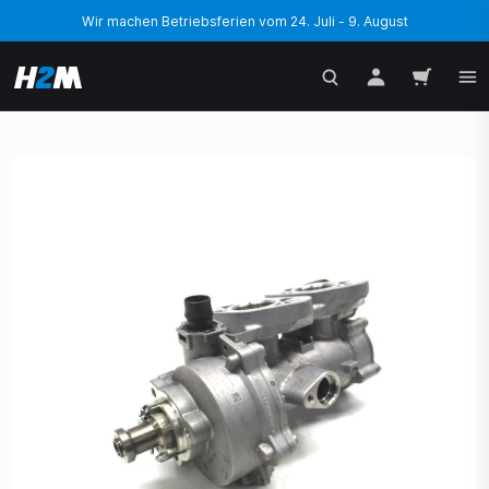
Wir machen Betriebsferien vom 24. Juli - 9. August