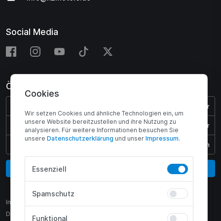
Social Media
Öffnungszeiten
Cookies
Montag - Donnerstag:
08:00 - 17:00 Uhr
Wir setzen Cookies und ähnliche Technologien ein, um
unsere Website bereitzustellen und ihre Nutzung zu
Freitag:
08:00 - 15:45 Uhr
analysieren. Für weitere Informationen besuchen Sie
unsere
Daten­schutz­erklärung
und unser
Impressum
.
Samstag & Sonntag:
Geschlossen
Vertrag widerrufen
Essenziell
Spamschutz
Impressum
Datenschutz
Funktional