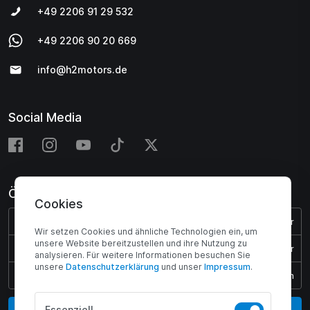
+49 2206 91 29 532
+49 2206 90 20 669
info@h2motors.de
Social Media
Öffnungszeiten
Cookies
Montag - Donnerstag:
08:00 - 17:00 Uhr
Wir setzen Cookies und ähnliche Technologien ein, um
unsere Website bereitzustellen und ihre Nutzung zu
Freitag:
08:00 - 15:45 Uhr
analysieren. Für weitere Informationen besuchen Sie
unsere
Daten­schutz­erklärung
und unser
Impressum
.
Samstag & Sonntag:
Geschlossen
Vertrag widerrufen
Essenziell