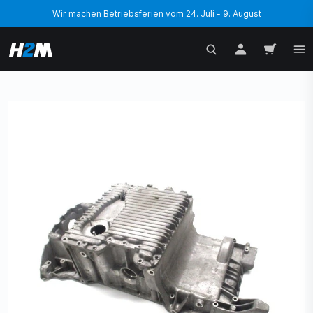
Wir machen Betriebsferien vom 24. Juli - 9. August