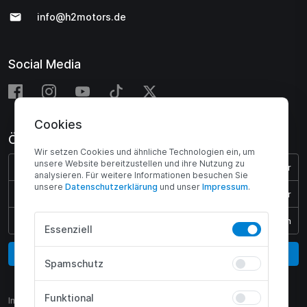
info@h2motors.de
Social Media
Cookies
Öffnungszeiten
Wir setzen Cookies und ähnliche Technologien ein, um
unsere Website bereitzustellen und ihre Nutzung zu
Montag - Donnerstag:
08:00 - 17:00 Uhr
analysieren. Für weitere Informationen besuchen Sie
unsere
Daten­schutz­erklärung
und unser
Impressum
.
Freitag:
08:00 - 15:45 Uhr
Samstag & Sonntag:
Geschlossen
Essenziell
Vertrag widerrufen
Spamschutz
Funktional
Impressum