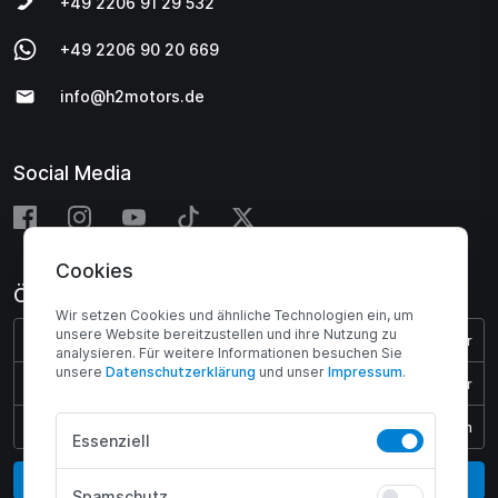
+49 2206 91 29 532
+49 2206 90 20 669
info@h2motors.de
Social Media
Cookies
Öffnungszeiten
Wir setzen Cookies und ähnliche Technologien ein, um
unsere Website bereitzustellen und ihre Nutzung zu
Montag - Donnerstag:
08:00 - 17:00 Uhr
analysieren. Für weitere Informationen besuchen Sie
unsere
Daten­schutz­erklärung
und unser
Impressum
.
Freitag:
08:00 - 15:45 Uhr
Samstag & Sonntag:
Geschlossen
Essenziell
Vertrag widerrufen
Spamschutz