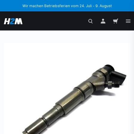
Wir machen Betriebsferien vom 24. Juli - 9. August