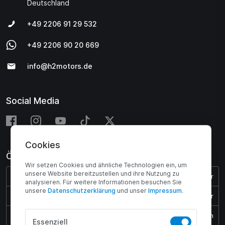
Deutschland
+49 2206 91 29 532
+49 2206 90 20 669
info@h2motors.de
Social Media
Cookies
Öffnungszeiten
Wir setzen Cookies und ähnliche Technologien ein, um
unsere Website bereitzustellen und ihre Nutzung zu
Montag - Donnerstag:
08:00 - 17:00 Uhr
analysieren. Für weitere Informationen besuchen Sie
unsere
Daten­schutz­erklärung
und unser
Impressum
.
Freitag:
08:00 - 15:45 Uhr
Samstag & Sonntag:
Geschlossen
Essenziell