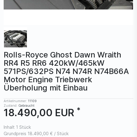
Rolls-Royce Ghost Dawn Wraith
RR4 R5 RR6 420kW/465kW
571PS/632PS N74 N74R N74B66A
Motor Engine Triebwerk
Überholung mit Einbau
Artikelnummer:
11109
Zustand:
Gebraucht
*
18.490,00 EUR
Inhalt
1
Stück
Grundpreis
18.490,00 € / Stück