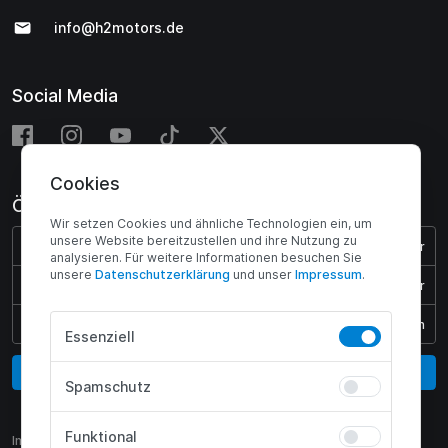
info@h2motors.de
Social Media
Cookies
Öffnungszeiten
Wir setzen Cookies und ähnliche Technologien ein, um
unsere Website bereitzustellen und ihre Nutzung zu
Montag - Donnerstag:
08:00 - 17:00 Uhr
analysieren. Für weitere Informationen besuchen Sie
unsere
Daten­schutz­erklärung
und unser
Impressum
.
Freitag:
08:00 - 15:45 Uhr
Samstag & Sonntag:
Geschlossen
Essenziell
Vertrag widerrufen
Spamschutz
Funktional
Impressum