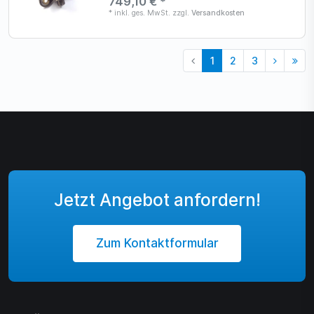
749,10 € *
*
inkl. ges. MwSt.
zzgl.
Versandkosten
1
2
3
Jetzt Angebot anfordern!
Zum Kontaktformular