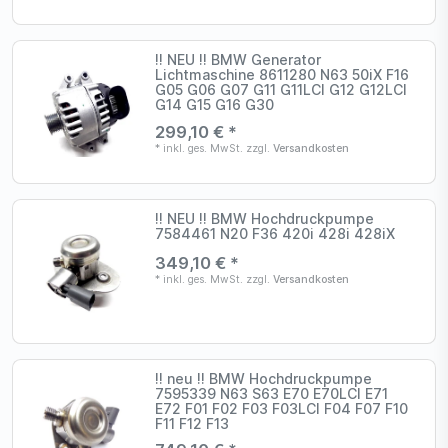
!! NEU !! BMW Generator
Lichtmaschine 8611280 N63 50iX F16
G05 G06 G07 G11 G11LCI G12 G12LCI
G14 G15 G16 G30
299,10 € *
*
inkl. ges. MwSt.
zzgl.
Versandkosten
!! NEU !! BMW Hochdruckpumpe
7584461 N20 F36 420i 428i 428iX
349,10 € *
*
inkl. ges. MwSt.
zzgl.
Versandkosten
!! neu !! BMW Hochdruckpumpe
7595339 N63 S63 E70 E70LCI E71
E72 F01 F02 F03 F03LCI F04 F07 F10
F11 F12 F13