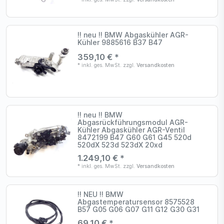
!! neu !! BMW Abgaskühler AGR-
Kühler 9885616 B37 B47
359,10 € *
*
inkl. ges. MwSt.
zzgl.
Versandkosten
!! neu !! BMW
Abgasrückführungsmodul AGR-
Kühler Abgaskühler AGR-Ventil
8472199 B47 G60 G61 G45 520d
520dX 523d 523dX 20xd
1.249,10 € *
*
inkl. ges. MwSt.
zzgl.
Versandkosten
!! NEU !! BMW
Abgastemperatursensor 8575528
B57 G05 G06 G07 G11 G12 G30 G31
69,10 € *