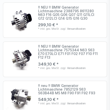
!! NEU !! BMW Generator
Lichtmaschine 2388795 8611280
N63 F16 G05 G06 G07 G11 G11LCI
G12 G12LCI G14 G15 G16 G30
299,10 € *
*
inkl. ges. MwSt.
zzgl.
Versandkosten
!! NEU !! BMW Generator
Lichtmaschine 7575344 N63 S63
E70 E70LCI E71 F01 F02 F07 F10 F11
F12 F13
349,10 € *
*
inkl. ges. MwSt.
zzgl.
Versandkosten
!! neu !! BMW Generator
Lichtmaschine 7852129 S63
S63B44B M5 M8 F90 F91 F92 F93
549,10 € *
*
inkl. ges. MwSt.
zzgl.
Versandkosten