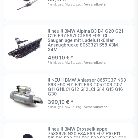
*
inkl. ges. MwSt.
zzgl.
Versandkosten
!! neu !! BMW Alpina B3 B4 G20 G21
G26 F97 F97LCI F98 F98LCI
Sauganlage mit Ladeluftkühler
Ansaugbrücke 8053321 S58 X3M
X4M
499,10 € *
*
inkl. ges. MwSt.
zzgl.
Versandkosten
!! NEU !! BMW Anlasser 8657337 N63
S63 F90 F91 F92 F93 G05 G06 G07
G11 G11LCI G12 G12LCI G14 G15 G16
G30
399,10 € *
*
inkl. ges. MwSt.
zzgl.
Versandkosten
!! neu !! BMW Drosselklappe
7588625 N20 E84 E89 F07 F10 F11