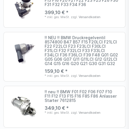
F15 F16 F20 F21 F22 F23 F25 F26 F30
F31 F32 F33 F34 F36
399,10 € *
*
inkl. ges. MwSt.
zzgl.
Versandkosten
!! NEU !! BMW Druckregelventil
8574800 B47 B57 F15 F20LCI F21LCI
F22 F22LCI F23 F23LCI F30LCI
F31LCI F32 F32LCI F33 F33LCI
F34LCI F36 F36LCI F39 F48 G01 G02
G05 G06 G07 G11 G11LCI G12 G12LCI
G14 G15 G16 G20 G21 G30 G31 G32
159,10 € *
*
inkl. ges. MwSt.
zzgl.
Versandkosten
!! neu !! BMW F01 F02 F06 F07 F10
F11 F12 F13 F15 F16 F85 F86 Anlasser
Starter 7612815
349,10 € *
*
inkl. ges. MwSt.
zzgl.
Versandkosten