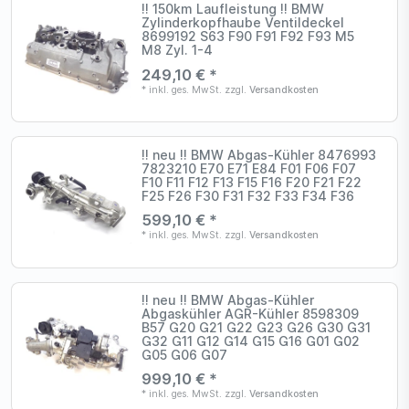
!! 150km Laufleistung !! BMW
Zylinderkopfhaube Ventildeckel
8699192 S63 F90 F91 F92 F93 M5
M8 Zyl. 1-4
249,10 € *
*
inkl. ges. MwSt.
zzgl.
Versandkosten
!! neu !! BMW Abgas-Kühler 8476993
7823210 E70 E71 E84 F01 F06 F07
F10 F11 F12 F13 F15 F16 F20 F21 F22
F25 F26 F30 F31 F32 F33 F34 F36
599,10 € *
*
inkl. ges. MwSt.
zzgl.
Versandkosten
!! neu !! BMW Abgas-Kühler
Abgaskühler AGR-Kühler 8598309
B57 G20 G21 G22 G23 G26 G30 G31
G32 G11 G12 G14 G15 G16 G01 G02
G05 G06 G07
999,10 € *
*
inkl. ges. MwSt.
zzgl.
Versandkosten