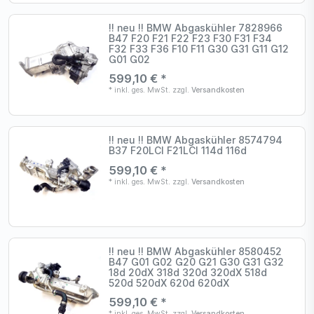
!! neu !! BMW Abgaskühler 7828966
B47 F20 F21 F22 F23 F30 F31 F34
F32 F33 F36 F10 F11 G30 G31 G11 G12
G01 G02
599,10 € *
*
inkl. ges. MwSt.
zzgl.
Versandkosten
!! neu !! BMW Abgaskühler 8574794
B37 F20LCI F21LCI 114d 116d
599,10 € *
*
inkl. ges. MwSt.
zzgl.
Versandkosten
!! neu !! BMW Abgaskühler 8580452
B47 G01 G02 G20 G21 G30 G31 G32
18d 20dX 318d 320d 320dX 518d
520d 520dX 620d 620dX
599,10 € *
*
inkl. ges. MwSt.
zzgl.
Versandkosten