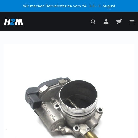
Wir machen Betriebsferien vom 24. Juli - 9. August