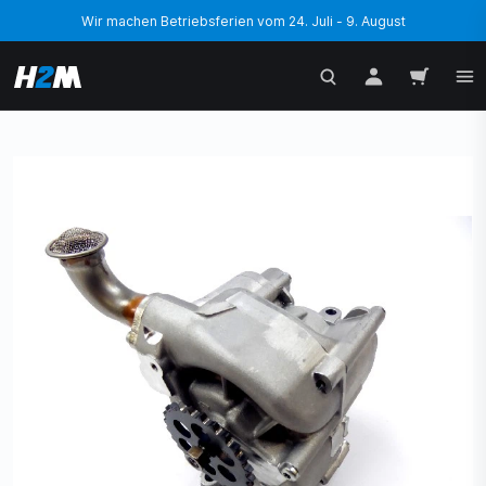
Wir machen Betriebsferien vom 24. Juli - 9. August