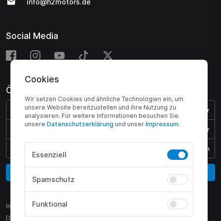
info@h2motors.de
Social Media
Cookies
Öffnungszeiten
Wir setzen Cookies und ähnliche Technologien ein, um
unsere Website bereitzustellen und ihre Nutzung zu
Montag - Donnerstag:
08:00 - 17:00 Uhr
analysieren. Für weitere Informationen besuchen Sie
unsere
Daten­schutz­erklärung
und unser
Impressum
.
Freitag:
08:00 - 15:45 Uhr
Samstag & Sonntag:
Geschlossen
Essenziell
Vertrag widerrufen
Spamschutz
Funktional
Impressum
Datenschutz