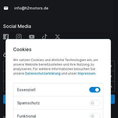
info@h2motors.de
Social Media
Cookies
Öffnungszeiten
Wir setzen Cookies und ähnliche Technologien ein, um
unsere Website bereitzustellen und ihre Nutzung zu
Montag - Donnerstag:
08:00 - 17:00 Uhr
analysieren. Für weitere Informationen besuchen Sie
unsere
Daten­schutz­erklärung
und unser
Impressum
.
Freitag:
08:00 - 15:45 Uhr
Samstag & Sonntag:
Geschlossen
Essenziell
Vertrag widerrufen
Spamschutz
Funktional
Impressum