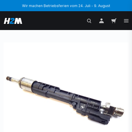
Wir machen Betriebsferien vom 24. Juli - 9. August