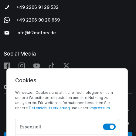
+49 2206 91 29 532
+49 2206 90 20 669
info@h2motors.de
Social Media
Cookies
Öffnungszeiten
Wir setzen Cookies und ähnliche Technologien ein, um
unsere Website bereitzustellen und ihre Nutzung zu
Montag - Donnerstag:
08:00 - 17:00 Uhr
analysieren. Für weitere Informationen besuchen Sie
unsere
Daten­schutz­erklärung
und unser
Impressum
.
Freitag:
08:00 - 15:45 Uhr
Samstag & Sonntag:
Geschlossen
Essenziell