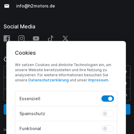
info@h2motors.de
Social Media
Cookies
Öffnungszeiten
Wir setzen Cookies und ähnliche Technologien ein, um
unsere Website bereitzustellen und ihre Nutzung zu
Montag - Donnerstag:
08:00 - 17:00 Uhr
analysieren. Für weitere Informationen besuchen Sie
unsere
Daten­schutz­erklärung
und unser
Impressum
.
Freitag:
08:00 - 15:45 Uhr
Samstag & Sonntag:
Geschlossen
Essenziell
Vertrag widerrufen
Spamschutz
Funktional
Impressum