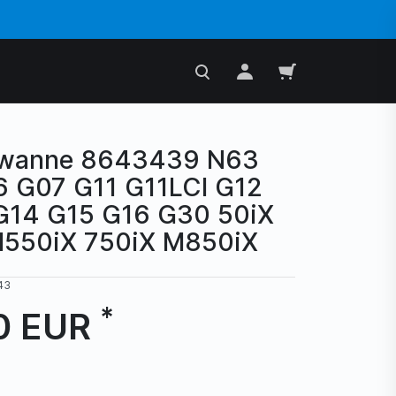
wanne 8643439 N63
 G07 G11 G11LCI G12
G14 G15 G16 G30 50iX
550iX 750iX M850iX
43
*
0 EUR