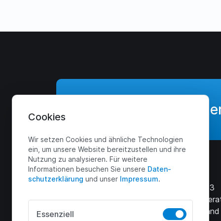
Jetzt Angebot anforde
Cookies
Wir setzen Cookies und ähnliche Technologien
ein, um unsere Website bereitzustellen und ihre
Nutzung zu analysieren. Für weitere
Menü
Kontakt
Informationen besuchen Sie unsere
Daten­
schutz­erklärung
und unser
Impressum
.
Start
Zur Kaule 3
51491 Overa
Leistungen
Deutschland
Essenziell
Shop