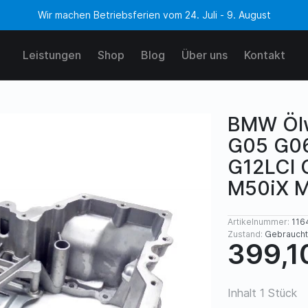
Wir machen Betriebsferien vom 24. Juli - 9. August
Leistungen
Shop
Blog
Über uns
Kontakt
BMW Öl
G05 G06
G12LCI 
M50iX M
Artikelnummer:
116
Zustand:
Gebraucht
399,1
Inhalt
1
Stück