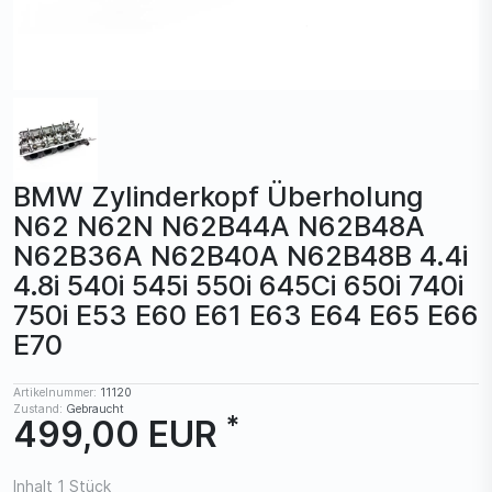
BMW Zylinderkopf Überholung
N62 N62N N62B44A N62B48A
N62B36A N62B40A N62B48B 4.4i
4.8i 540i 545i 550i 645Ci 650i 740i
750i E53 E60 E61 E63 E64 E65 E66
E70
Artikelnummer:
11120
Zustand:
Gebraucht
*
499,00 EUR
Inhalt
1
Stück