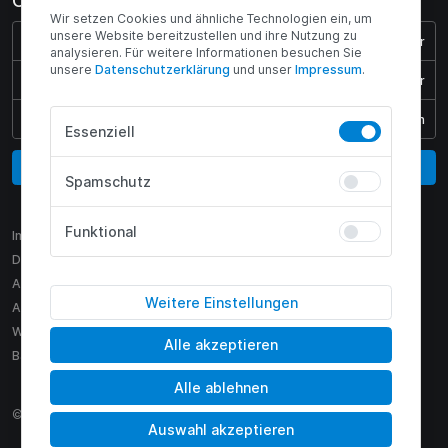
Öffnungszeiten
Wir setzen Cookies und ähnliche Technologien ein, um
unsere Website bereitzustellen und ihre Nutzung zu
Montag - Donnerstag:
08:00 - 17:00 Uhr
analysieren. Für weitere Informationen besuchen Sie
unsere
Daten­schutz­erklärung
und unser
Impressum
.
Freitag:
08:00 - 15:45 Uhr
Samstag & Sonntag:
Geschlossen
Essenziell
Vertrag widerrufen
Spamschutz
Funktional
Impressum
Datenschutz
AGB
Weitere Einstellungen
AEB
Widerruf
Alle akzeptieren
Barrierefreiheit
Alle ablehnen
© 2009 - 2026 H2 Motors GmbH
Auswahl akzeptieren