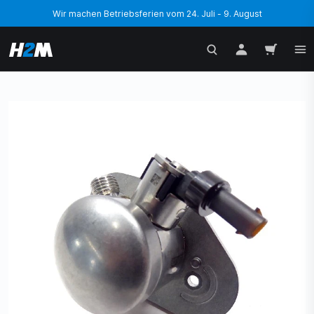
Wir machen Betriebsferien vom 24. Juli - 9. August