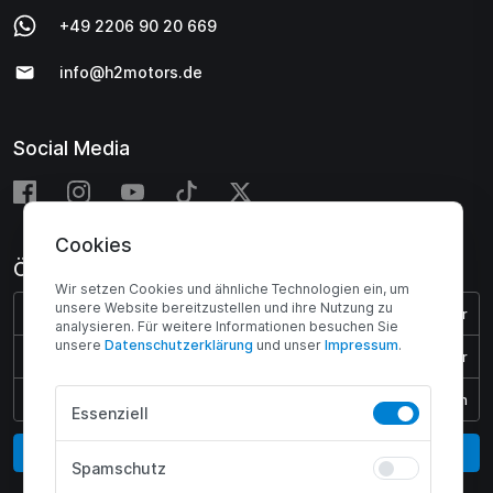
+49 2206 90 20 669
info@h2motors.de
Social Media
Cookies
Öffnungszeiten
Wir setzen Cookies und ähnliche Technologien ein, um
unsere Website bereitzustellen und ihre Nutzung zu
Montag - Donnerstag:
08:00 - 17:00 Uhr
analysieren. Für weitere Informationen besuchen Sie
unsere
Daten­schutz­erklärung
und unser
Impressum
.
Freitag:
08:00 - 15:45 Uhr
Samstag & Sonntag:
Geschlossen
Essenziell
Vertrag widerrufen
Spamschutz