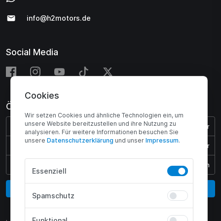
info@h2motors.de
Social Media
Cookies
Öffnungszeiten
Wir setzen Cookies und ähnliche Technologien ein, um
unsere Website bereitzustellen und ihre Nutzung zu
Montag - Donnerstag:
08:00 - 17:00 Uhr
analysieren. Für weitere Informationen besuchen Sie
unsere
Daten­schutz­erklärung
und unser
Impressum
.
Freitag:
08:00 - 15:45 Uhr
Samstag & Sonntag:
Geschlossen
Essenziell
Vertrag widerrufen
Spamschutz
Funktional