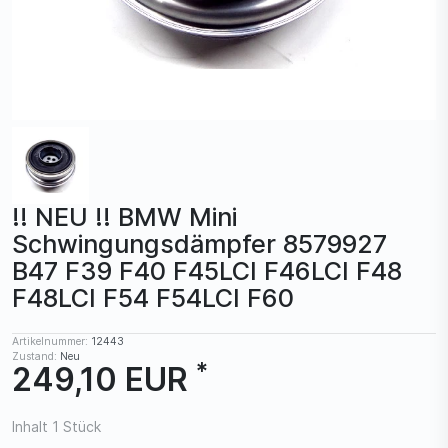
!! NEU !! BMW Mini
Schwingungsdämpfer 8579927
B47 F39 F40 F45LCI F46LCI F48
F48LCI F54 F54LCI F60
Artikelnummer:
12443
Zustand:
Neu
*
249,10 EUR
Inhalt
1
Stück