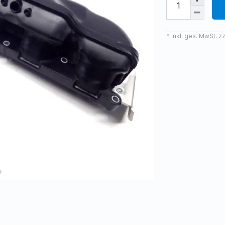
* inkl. ges. MwSt. zz