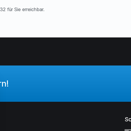
2 für Sie erreichbar.
rn!
So