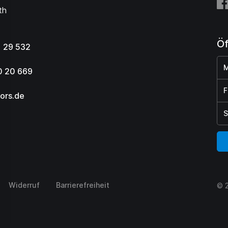
th
Öf
 29 532
M
0 20 669
F
ors.de
S
Widerruf
Barrierefreiheit
© 