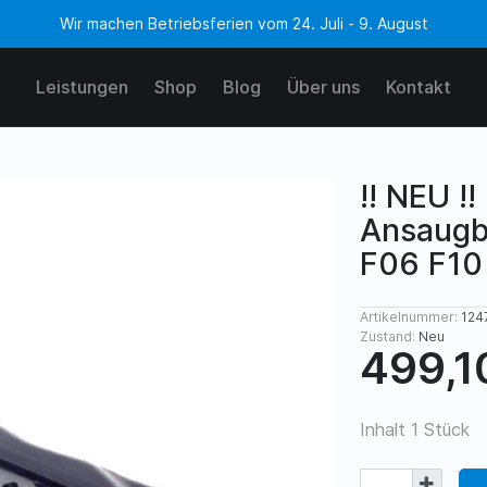
Wir machen Betriebsferien vom 24. Juli - 9. August
Leistungen
Shop
Blog
Über uns
Kontakt
!! NEU 
Ansaugb
F06 F10
Artikelnummer:
124
Zustand:
Neu
499,1
Inhalt
1
Stück