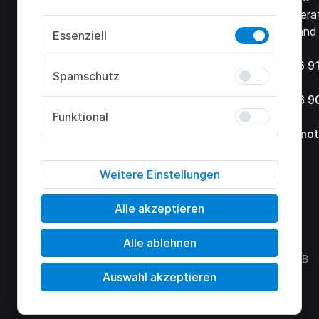
51491 Overa
Leistungen
Deutschland
Essenziell
Shop
Blog
+49 2206 91
Spamschutz
Über uns
+49 2206 9
Kontakt
Funktional
Jobs
info@h2mot
Weitere Einstellungen
Alle akzeptieren
Alle ablehnen
Impressum
Datenschutz
AGB
AEB
Auswahl akzeptieren