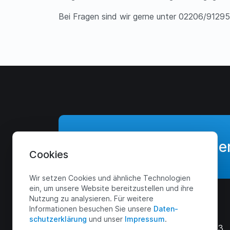
Bei Fragen sind wir gerne unter 02206/912953
Jetzt Angebot anforde
Cookies
Wir setzen Cookies und ähnliche Technologien
ein, um unsere Website bereitzustellen und ihre
Nutzung zu analysieren. Für weitere
Menü
Kontakt
Informationen besuchen Sie unsere
Daten­
schutz­erklärung
und unser
Impressum
.
Start
Zur Kaule 3