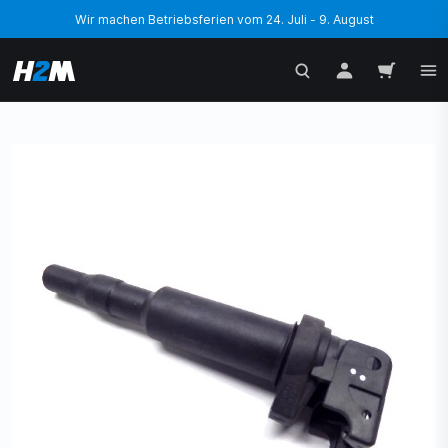
Wir machen Betriebsferien vom 24. Juli - 9. August