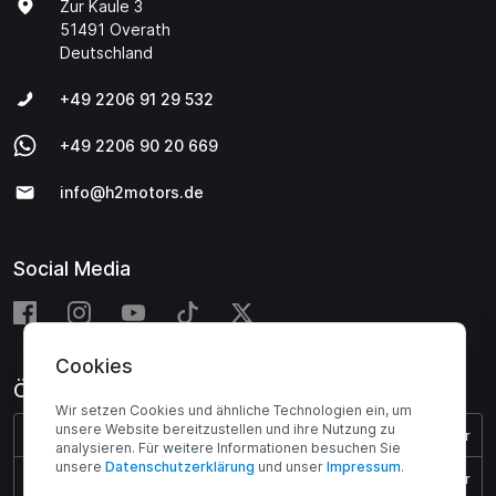
Zur Kaule 3
51491 Overath
Deutschland
+49 2206 91 29 532
+49 2206 90 20 669
info@h2motors.de
Social Media
Cookies
Öffnungszeiten
Wir setzen Cookies und ähnliche Technologien ein, um
unsere Website bereitzustellen und ihre Nutzung zu
Montag - Donnerstag:
08:00 - 17:00 Uhr
analysieren. Für weitere Informationen besuchen Sie
unsere
Daten­schutz­erklärung
und unser
Impressum
.
Freitag:
08:00 - 15:45 Uhr