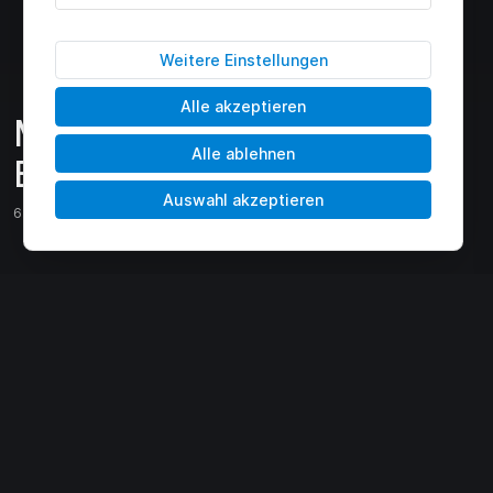
Weitere Einstellungen
Alle akzeptieren
Motorüberholung beim
Alle ablehnen
BMW E32
Auswahl akzeptieren
6. April 2018
Nachdem wir in den vergangenen Monaten häufig
über die Schwachstellen verschiedener BMW
Motoren geschrieben haben, berichten wir heute